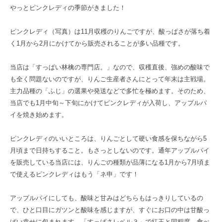
やっとピンクレディの季節がきました！
ピンクレディ（写真）は11月収穫のりんごですが、酸っぱさが落ち着
く1月から2月にかけてから販売されることが多い品種です。
当店は「すっぱい林檎の専門店。」なので、収穫直後、強めの酸味で
も全く問題ないのですが、りんご生産者さんにとって年末は主戦場。
主力品種の「ふじ」の選果や発送などで多忙を極めます。そのため、
当店でも1月中旬～下旬にかけてピンクレディが入荷し、アップルパ
イを焼き始めます。
ピンクレディのいいところは、りんごとして硬い食感を保ちながら5
月頃まで日持ちすること。もさっとしないのです。通年アップルパイ
を販売している当店には、りんごの種類が品薄になる1月から7月頃ま
で使えるピンクレディはもう「ネ申」です！
アップルパイにしても、酸味と甘みはどちらもはっきりしているの
で、ひと口目にガツンと酸味を感じますが、すぐにお口の中は甘酸っ
ぱい幸せに包まれます。「すっぱさレベル３」で紅玉と同程度。食べ