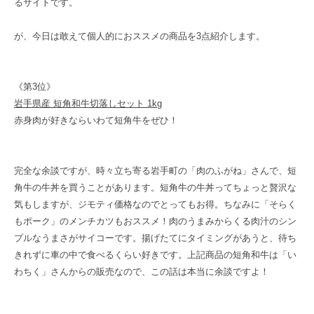
るサイトです。
が、今日は敢えて個人的におススメの商品を3点紹介します。
《第3位》
岩手県産 短角和牛切落しセット 1kg
赤身肉が好きならいわて短角牛をぜひ！
完全な余談ですが、時々立ち寄る岩手町の「肉のふがね」さんで、短
角牛の牛丼を買うことがあります。短角牛の牛丼ってちょっと贅沢な
気もしますが、ジモティ価格なのでとってもお得。ちなみに「そらく
もポーク」のメンチカツもおススメ！肉のうまみからくる肉汁のシン
プルなうまさがサイコーです。揚げたてにタイミングがあうと、待ち
きれずに車の中で食べるくらい好きです。上記商品の短角和牛は「い
わちく」さんからの販売なので、この話は本当に余談ですよ！