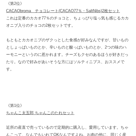
《第2位》
CACAObroma チョコレート(CACAO77％・SaltNibs)2枚セット
これは定番のカカオ77％のチョコと、ちょっぴり塩っ気も感じるカカ
オニブ入りのチョコの2枚セットです。
もともとカカオニブのザクっとした食感が好みなんですが、甘いもの
としょっぱいものとか、辛いものと酸っぱいものとか、2つの味のハ
ーモニーというのに惹かれます。チーズもクセのあるほうが好きだっ
たり。なので好みがあいそうな方にはソルティニブス、おススメで
す。
《第1位》
ちゃんこ太五郎 ちゃんこのたれセット
近所の産直で売っているので定期的に購入し、愛用しています。ちゃ
んこって、なんでもいれてOKなんですよね。お肉の他に、同じく産