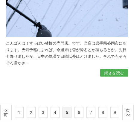
こんばんは！すっぱい林檎の専門店。です。当店は岩手県盛岡市にあ
ります。天気予報によれば、今週末は雪が降るとか積もるとか。先日
も降りましたが、日中の気温で日陰以外はとけました。それでもそろ
そろ雪かき...
続きを読む
<<
次
1
2
3
4
5
6
7
8
9
前
>>